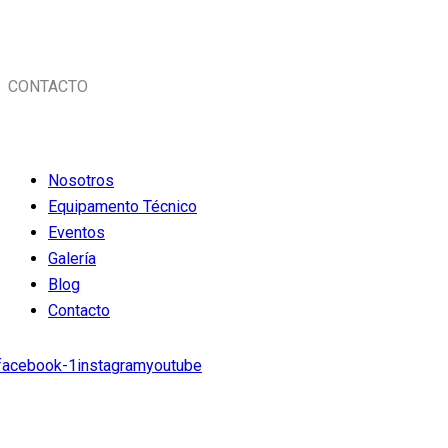
Calle. Diego Ferre Nro. 375 Int. 401, Miraflores
CONTACTO
ventas@livesystemperu.com
Nosotros
Equipamento Técnico
Eventos
Galería
Blog
Contacto
facebook-1
instagram
youtube
LIBRO DE RECLAMACIONES