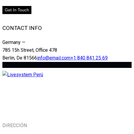
CONTACT INFO
Germany —
785 15h Street, Office 478
Berlin, De 81566
info@email.com
+1 840 841 25 69
La mejor experiencia y tecnología
en audio, luces y pantallas,
acompañado de un gran equipo
humano.
DIRECCIÓN