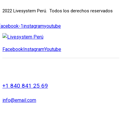
2022 Livesystem Perú. Todos los derechos reservados
facebook-1
instagram
youtube
Facebook
Instagram
Youtube
+1 840 841 25 69
info@email.com