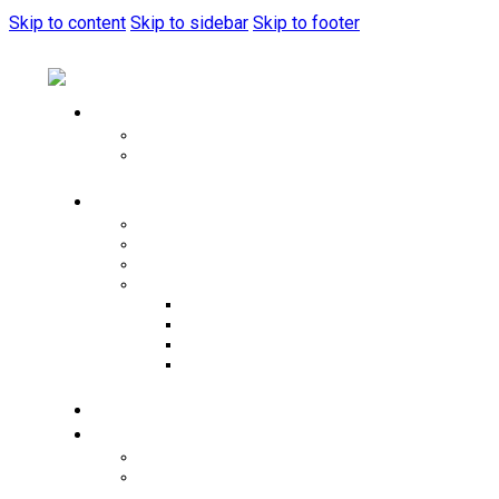
Skip to content
Skip to sidebar
Skip to footer
Home
Music Festival
home live sytem
Pages
About Us
Artists
Menu
Tools
Typography
404 Page
Service Plus
Newsletter Popup
Merch
Events
Events List
Events Calendar