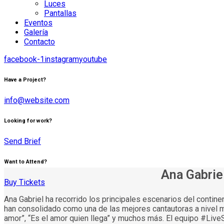
Luces
Pantallas
Eventos
Galería
Contacto
facebook-1
instagram
youtube
Have a Project?
info@website.com
Looking for work?
Send Brief
Want to Attend?
Ana Gabriel
Buy Tickets
Ana Gabriel ha recorrido los principales escenarios del contin
han consolidado como una de las mejores cantautoras a nivel m
amor”, “Es el amor quien llega” y muchos más. El equipo #LiveS