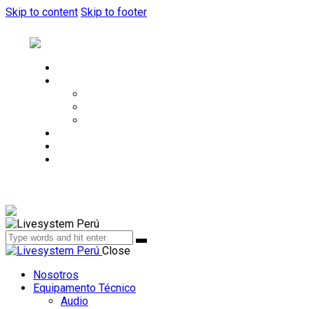
Skip to content
Skip to footer
Nosotros
Equipamento Técnico
Audio
Luces
Pantallas
Eventos
Galería
Contacto
facebook-1
instagram
youtube
Close
Nosotros
Equipamento Técnico
Audio