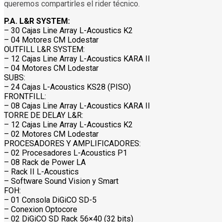
queremos compartirles el rider técnico.
P.A. L&R SYSTEM:
– 30 Cajas Line Array L-Acoustics K2
– 04 Motores CM Lodestar
OUTFILL L&R SYSTEM:
– 12 Cajas Line Array L-Acoustics KARA II
– 04 Motores CM Lodestar
SUBS:
– 24 Cajas L-Acoustics KS28 (PISO)
FRONTFILL:
– 08 Cajas Line Array L-Acoustics KARA II
TORRE DE DELAY L&R:
– 12 Cajas Line Array L-Acoustics K2
– 02 Motores CM Lodestar
PROCESADORES Y AMPLIFICADORES:
– 02 Procesadores L-Acoustics P1
– 08 Rack de Power LA
– Rack II L-Acoustics
– Software Sound Vision y Smart
FOH:
– 01 Consola DiGiCO SD-5
– Conexion Optocore
– 02 DiGiCO SD Rack 56×40 (32 bits)