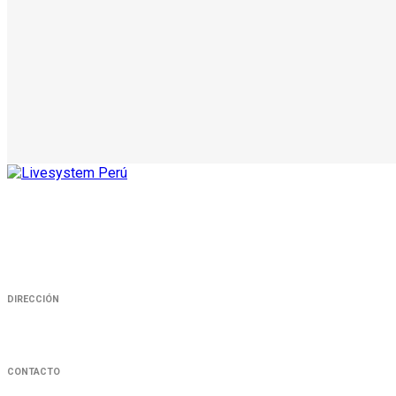
La mejor experiencia y tecnología
en audio, luces y pantallas,
acompañado de un gran equipo
humano.
DIRECCIÓN
Calle. Diego Ferre Nro. 375 Int. 401, Miraflores
CONTACTO