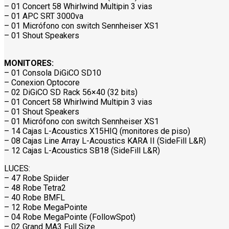
– 01 Concert 58 Whirlwind Multipin 3 vias
– 01 APC SRT 3000va
– 01 Micrófono con switch Sennheiser XS1
– 01 Shout Speakers
MONITORES:
– 01 Consola DiGiCO SD10
– Conexion Optocore
– 02 DiGiCO SD Rack 56×40 (32 bits)
– 01 Concert 58 Whirlwind Multipin 3 vias
– 01 Shout Speakers
– 01 Micrófono con switch Sennheiser XS1
– 14 Cajas L-Acoustics X15HIQ (monitores de piso)
– 08 Cajas Line Array L-Acoustics KARA II (SideFill L&R)
– 12 Cajas L-Acoustics SB18 (SideFill L&R)
LUCES:
– 47 Robe Spiider
– 48 Robe Tetra2
– 40 Robe BMFL
– 12 Robe MegaPointe
– 04 Robe MegaPointe (FollowSpot)
– 02 Grand MA3 Full Size